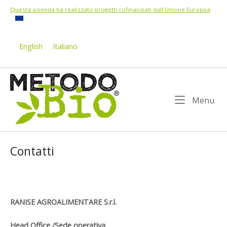
Skip
Questa azienda ha realizzato progetti cofinanziati dall'Unione Europea
to
content
English
Italiano
Home
Me
Menu
Contatti
RANISE AGROALIMENTARE S.r.l.
Head Office /Sede operativa